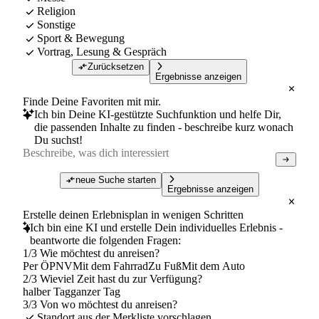
Religion
Sonstige
Sport & Bewegung
Vortrag, Lesung & Gespräch
Zurücksetzen
Ergebnisse anzeigen
Finde Deine Favoriten mit mir.
Ich bin Deine KI-gestützte Suchfunktion und helfe Dir,
die passenden Inhalte zu finden - beschreibe kurz wonach
Du suchst!
neue Suche starten
Ergebnisse anzeigen
Erstelle deinen Erlebnisplan in wenigen Schritten
Ich bin eine KI und erstelle Dein individuelles Erlebnis -
beantworte die folgenden Fragen:
1/3 Wie möchtest du anreisen?
Per ÖPNV
Mit dem Fahrrad
Zu Fuß
Mit dem Auto
2/3 Wieviel Zeit hast du zur Verfügung?
halber Tag
ganzer Tag
3/3 Von wo möchtest du anreisen?
Standort aus der Merkliste vorschlagen