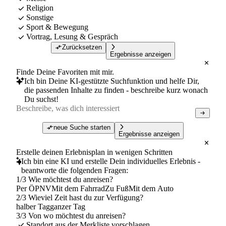
Religion
Sonstige
Sport & Bewegung
Vortrag, Lesung & Gespräch
Zurücksetzen
Ergebnisse anzeigen
Finde Deine Favoriten mit mir.
Ich bin Deine KI-gestützte Suchfunktion und helfe Dir,
die passenden Inhalte zu finden - beschreibe kurz wonach
Du suchst!
neue Suche starten
Ergebnisse anzeigen
Erstelle deinen Erlebnisplan in wenigen Schritten
Ich bin eine KI und erstelle Dein individuelles Erlebnis -
beantworte die folgenden Fragen:
1/3 Wie möchtest du anreisen?
Per ÖPNV
Mit dem Fahrrad
Zu Fuß
Mit dem Auto
2/3 Wieviel Zeit hast du zur Verfügung?
halber Tag
ganzer Tag
3/3 Von wo möchtest du anreisen?
Standort aus der Merkliste vorschlagen