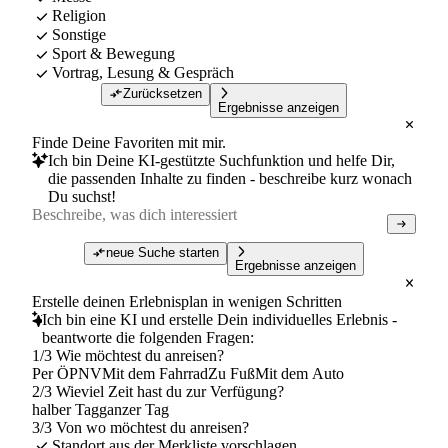
Religion
Sonstige
Sport & Bewegung
Vortrag, Lesung & Gespräch
Zurücksetzen
Ergebnisse anzeigen
Finde Deine Favoriten mit mir.
Ich bin Deine KI-gestützte Suchfunktion und helfe Dir,
die passenden Inhalte zu finden - beschreibe kurz wonach
Du suchst!
neue Suche starten
Ergebnisse anzeigen
Erstelle deinen Erlebnisplan in wenigen Schritten
Ich bin eine KI und erstelle Dein individuelles Erlebnis -
beantworte die folgenden Fragen:
1/3 Wie möchtest du anreisen?
Per ÖPNV
Mit dem Fahrrad
Zu Fuß
Mit dem Auto
2/3 Wieviel Zeit hast du zur Verfügung?
halber Tag
ganzer Tag
3/3 Von wo möchtest du anreisen?
Standort aus der Merkliste vorschlagen