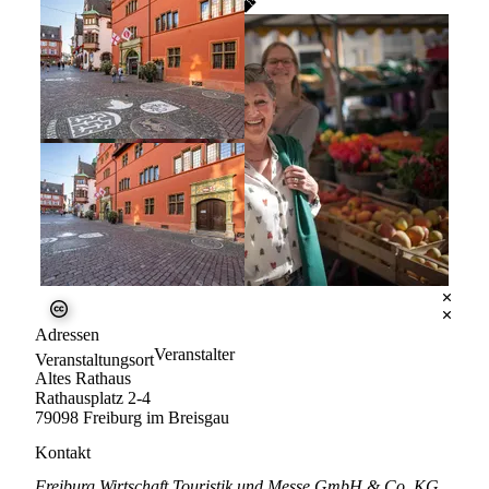
Tickets
38,00 €
Ticket kaufen
FWTM-Spiegelhalter
FREIBURGerLEBEN, alle Rechte vorbehalten
FWTM-Spiegelhalter
Adressen
Veranstalter
Veranstaltungsort
Altes Rathaus
Rathausplatz 2-4
79098 Freiburg im Breisgau
Kontakt
Freiburg Wirtschaft Touristik und Messe GmbH & Co. KG