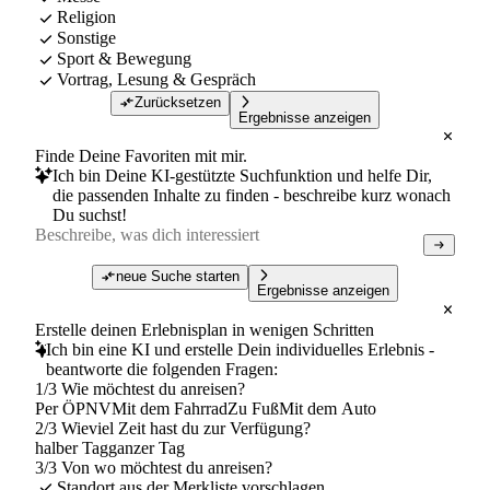
Religion
Sonstige
Sport & Bewegung
Vortrag, Lesung & Gespräch
Zurücksetzen
Ergebnisse anzeigen
Finde Deine Favoriten mit mir.
Ich bin Deine KI-gestützte Suchfunktion und helfe Dir,
die passenden Inhalte zu finden - beschreibe kurz wonach
Du suchst!
neue Suche starten
Ergebnisse anzeigen
Erstelle deinen Erlebnisplan in wenigen Schritten
Ich bin eine KI und erstelle Dein individuelles Erlebnis -
beantworte die folgenden Fragen:
1/3 Wie möchtest du anreisen?
Per ÖPNV
Mit dem Fahrrad
Zu Fuß
Mit dem Auto
2/3 Wieviel Zeit hast du zur Verfügung?
halber Tag
ganzer Tag
3/3 Von wo möchtest du anreisen?
Standort aus der Merkliste vorschlagen