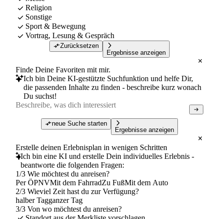
Religion
Sonstige
Sport & Bewegung
Vortrag, Lesung & Gespräch
Zurücksetzen
Ergebnisse anzeigen
Finde Deine Favoriten mit mir.
Ich bin Deine KI-gestützte Suchfunktion und helfe Dir,
die passenden Inhalte zu finden - beschreibe kurz wonach
Du suchst!
neue Suche starten
Ergebnisse anzeigen
Erstelle deinen Erlebnisplan in wenigen Schritten
Ich bin eine KI und erstelle Dein individuelles Erlebnis -
beantworte die folgenden Fragen:
1/3 Wie möchtest du anreisen?
Per ÖPNV
Mit dem Fahrrad
Zu Fuß
Mit dem Auto
2/3 Wieviel Zeit hast du zur Verfügung?
halber Tag
ganzer Tag
3/3 Von wo möchtest du anreisen?
Standort aus der Merkliste vorschlagen