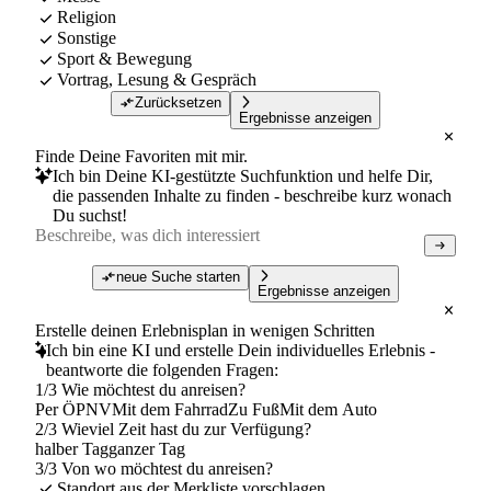
Religion
Sonstige
Sport & Bewegung
Vortrag, Lesung & Gespräch
Zurücksetzen
Ergebnisse anzeigen
Finde Deine Favoriten mit mir.
Ich bin Deine KI-gestützte Suchfunktion und helfe Dir,
die passenden Inhalte zu finden - beschreibe kurz wonach
Du suchst!
neue Suche starten
Ergebnisse anzeigen
Erstelle deinen Erlebnisplan in wenigen Schritten
Ich bin eine KI und erstelle Dein individuelles Erlebnis -
beantworte die folgenden Fragen:
1/3 Wie möchtest du anreisen?
Per ÖPNV
Mit dem Fahrrad
Zu Fuß
Mit dem Auto
2/3 Wieviel Zeit hast du zur Verfügung?
halber Tag
ganzer Tag
3/3 Von wo möchtest du anreisen?
Standort aus der Merkliste vorschlagen