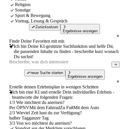
Religion
Sonstige
Sport & Bewegung
Vortrag, Lesung & Gespräch
Zurücksetzen
Ergebnisse anzeigen
Finde Deine Favoriten mit mir.
Ich bin Deine KI-gestützte Suchfunktion und helfe Dir,
die passenden Inhalte zu finden - beschreibe kurz wonach
Du suchst!
neue Suche starten
Ergebnisse anzeigen
Erstelle deinen Erlebnisplan in wenigen Schritten
Ich bin eine KI und erstelle Dein individuelles Erlebnis -
beantworte die folgenden Fragen:
1/3 Wie möchtest du anreisen?
Per ÖPNV
Mit dem Fahrrad
Zu Fuß
Mit dem Auto
2/3 Wieviel Zeit hast du zur Verfügung?
halber Tag
ganzer Tag
3/3 Von wo möchtest du anreisen?
Standort aus der Merkliste vorschlagen