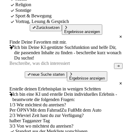
Religion
Sonstige
Sport & Bewegung
Vortrag, Lesung & Gespräch
Zurücksetzen
Ergebnisse anzeigen
Finde Deine Favoriten mit mir.
Ich bin Deine KI-gestützte Suchfunktion und helfe Dir,
die passenden Inhalte zu finden - beschreibe kurz wonach
Du suchst!
neue Suche starten
Ergebnisse anzeigen
Erstelle deinen Erlebnisplan in wenigen Schritten
Ich bin eine KI und erstelle Dein individuelles Erlebnis -
beantworte die folgenden Fragen:
1/3 Wie möchtest du anreisen?
Per ÖPNV
Mit dem Fahrrad
Zu Fuß
Mit dem Auto
2/3 Wieviel Zeit hast du zur Verfügung?
halber Tag
ganzer Tag
3/3 Von wo möchtest du anreisen?
Standort aus der Merkliste vorschlagen