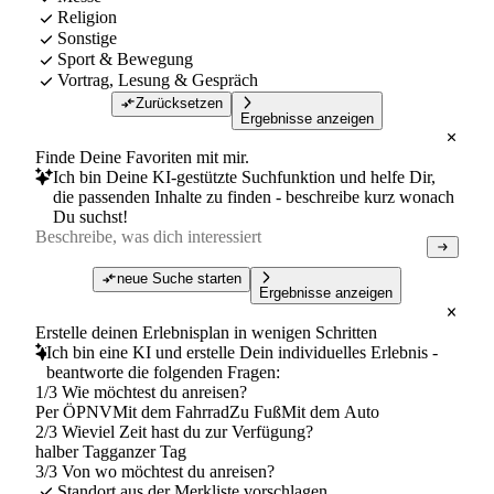
Religion
Sonstige
Sport & Bewegung
Vortrag, Lesung & Gespräch
Zurücksetzen
Ergebnisse anzeigen
Finde Deine Favoriten mit mir.
Ich bin Deine KI-gestützte Suchfunktion und helfe Dir,
die passenden Inhalte zu finden - beschreibe kurz wonach
Du suchst!
neue Suche starten
Ergebnisse anzeigen
Erstelle deinen Erlebnisplan in wenigen Schritten
Ich bin eine KI und erstelle Dein individuelles Erlebnis -
beantworte die folgenden Fragen:
1/3 Wie möchtest du anreisen?
Per ÖPNV
Mit dem Fahrrad
Zu Fuß
Mit dem Auto
2/3 Wieviel Zeit hast du zur Verfügung?
halber Tag
ganzer Tag
3/3 Von wo möchtest du anreisen?
Standort aus der Merkliste vorschlagen