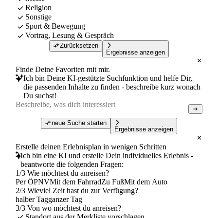
Religion
Sonstige
Sport & Bewegung
Vortrag, Lesung & Gespräch
Zurücksetzen
Ergebnisse anzeigen
Finde Deine Favoriten mit mir.
Ich bin Deine KI-gestützte Suchfunktion und helfe Dir,
die passenden Inhalte zu finden - beschreibe kurz wonach
Du suchst!
neue Suche starten
Ergebnisse anzeigen
Erstelle deinen Erlebnisplan in wenigen Schritten
Ich bin eine KI und erstelle Dein individuelles Erlebnis -
beantworte die folgenden Fragen:
1/3 Wie möchtest du anreisen?
Per ÖPNV
Mit dem Fahrrad
Zu Fuß
Mit dem Auto
2/3 Wieviel Zeit hast du zur Verfügung?
halber Tag
ganzer Tag
3/3 Von wo möchtest du anreisen?
Standort aus der Merkliste vorschlagen