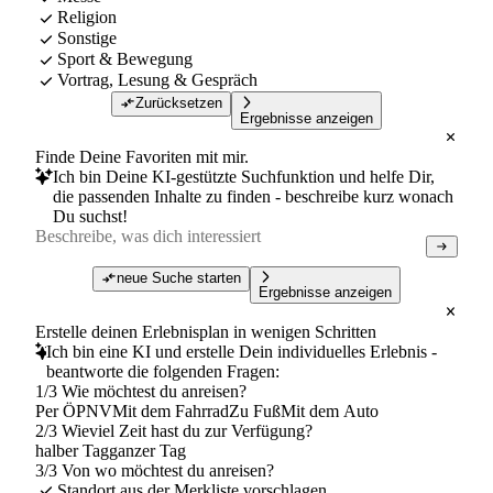
Religion
Sonstige
Sport & Bewegung
Vortrag, Lesung & Gespräch
Zurücksetzen
Ergebnisse anzeigen
Finde Deine Favoriten mit mir.
Ich bin Deine KI-gestützte Suchfunktion und helfe Dir,
die passenden Inhalte zu finden - beschreibe kurz wonach
Du suchst!
neue Suche starten
Ergebnisse anzeigen
Erstelle deinen Erlebnisplan in wenigen Schritten
Ich bin eine KI und erstelle Dein individuelles Erlebnis -
beantworte die folgenden Fragen:
1/3 Wie möchtest du anreisen?
Per ÖPNV
Mit dem Fahrrad
Zu Fuß
Mit dem Auto
2/3 Wieviel Zeit hast du zur Verfügung?
halber Tag
ganzer Tag
3/3 Von wo möchtest du anreisen?
Standort aus der Merkliste vorschlagen