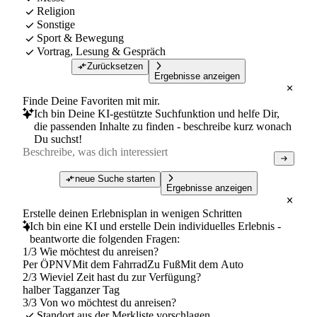
Religion
Sonstige
Sport & Bewegung
Vortrag, Lesung & Gespräch
Zurücksetzen
Ergebnisse anzeigen
Finde Deine Favoriten mit mir.
Ich bin Deine KI-gestützte Suchfunktion und helfe Dir,
die passenden Inhalte zu finden - beschreibe kurz wonach
Du suchst!
neue Suche starten
Ergebnisse anzeigen
Erstelle deinen Erlebnisplan in wenigen Schritten
Ich bin eine KI und erstelle Dein individuelles Erlebnis -
beantworte die folgenden Fragen:
1/3 Wie möchtest du anreisen?
Per ÖPNV
Mit dem Fahrrad
Zu Fuß
Mit dem Auto
2/3 Wieviel Zeit hast du zur Verfügung?
halber Tag
ganzer Tag
3/3 Von wo möchtest du anreisen?
Standort aus der Merkliste vorschlagen