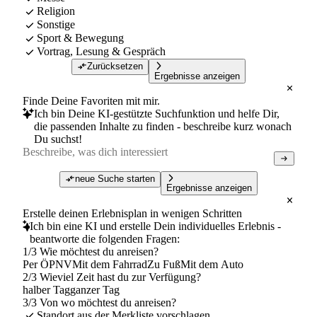
Religion
Sonstige
Sport & Bewegung
Vortrag, Lesung & Gespräch
Zurücksetzen
Ergebnisse anzeigen
Finde Deine Favoriten mit mir.
Ich bin Deine KI-gestützte Suchfunktion und helfe Dir,
die passenden Inhalte zu finden - beschreibe kurz wonach
Du suchst!
neue Suche starten
Ergebnisse anzeigen
Erstelle deinen Erlebnisplan in wenigen Schritten
Ich bin eine KI und erstelle Dein individuelles Erlebnis -
beantworte die folgenden Fragen:
1/3 Wie möchtest du anreisen?
Per ÖPNV
Mit dem Fahrrad
Zu Fuß
Mit dem Auto
2/3 Wieviel Zeit hast du zur Verfügung?
halber Tag
ganzer Tag
3/3 Von wo möchtest du anreisen?
Standort aus der Merkliste vorschlagen