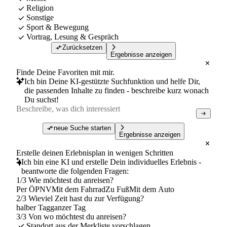
Religion
Sonstige
Sport & Bewegung
Vortrag, Lesung & Gespräch
Zurücksetzen
Ergebnisse anzeigen
Finde Deine Favoriten mit mir.
Ich bin Deine KI-gestützte Suchfunktion und helfe Dir,
die passenden Inhalte zu finden - beschreibe kurz wonach
Du suchst!
neue Suche starten
Ergebnisse anzeigen
Erstelle deinen Erlebnisplan in wenigen Schritten
Ich bin eine KI und erstelle Dein individuelles Erlebnis -
beantworte die folgenden Fragen:
1/3 Wie möchtest du anreisen?
Per ÖPNV
Mit dem Fahrrad
Zu Fuß
Mit dem Auto
2/3 Wieviel Zeit hast du zur Verfügung?
halber Tag
ganzer Tag
3/3 Von wo möchtest du anreisen?
Standort aus der Merkliste vorschlagen