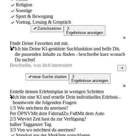
Religion
Sonstige
Sport & Bewegung
Vortrag, Lesung & Gespräch
Zurücksetzen
Ergebnisse anzeigen
Finde Deine Favoriten mit mir.
Ich bin Deine KI-gestützte Suchfunktion und helfe Dir,
die passenden Inhalte zu finden - beschreibe kurz wonach
Du suchst!
neue Suche starten
Ergebnisse anzeigen
Erstelle deinen Erlebnisplan in wenigen Schritten
Ich bin eine KI und erstelle Dein individuelles Erlebnis -
beantworte die folgenden Fragen:
1/3 Wie möchtest du anreisen?
Per ÖPNV
Mit dem Fahrrad
Zu Fuß
Mit dem Auto
2/3 Wieviel Zeit hast du zur Verfügung?
halber Tag
ganzer Tag
3/3 Von wo möchtest du anreisen?
Standort aus der Merkliste vorschlagen