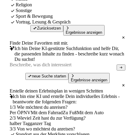
Religion
Sonstige
Sport & Bewegung
Vortrag, Lesung & Gespräch
Zurücksetzen
Ergebnisse anzeigen
Finde Deine Favoriten mit mir.
Ich bin Deine KI-gestützte Suchfunktion und helfe Dir,
die passenden Inhalte zu finden - beschreibe kurz wonach
Du suchst!
neue Suche starten
Ergebnisse anzeigen
Erstelle deinen Erlebnisplan in wenigen Schritten
Ich bin eine KI und erstelle Dein individuelles Erlebnis -
beantworte die folgenden Fragen:
1/3 Wie möchtest du anreisen?
Per ÖPNV
Mit dem Fahrrad
Zu Fuß
Mit dem Auto
2/3 Wieviel Zeit hast du zur Verfügung?
halber Tag
ganzer Tag
3/3 Von wo möchtest du anreisen?
Standort aus der Merkliste vorschlagen