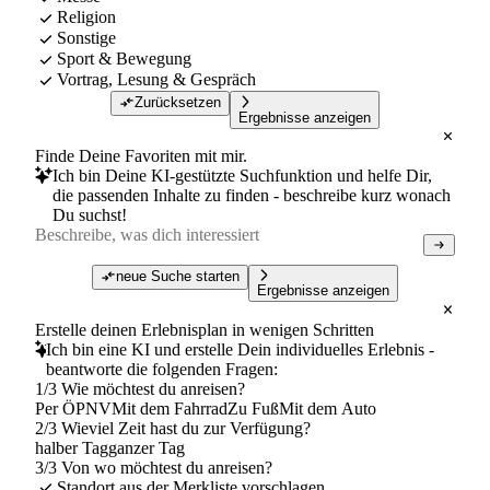
Religion
Sonstige
Sport & Bewegung
Vortrag, Lesung & Gespräch
Zurücksetzen
Ergebnisse anzeigen
Finde Deine Favoriten mit mir.
Ich bin Deine KI-gestützte Suchfunktion und helfe Dir,
die passenden Inhalte zu finden - beschreibe kurz wonach
Du suchst!
neue Suche starten
Ergebnisse anzeigen
Erstelle deinen Erlebnisplan in wenigen Schritten
Ich bin eine KI und erstelle Dein individuelles Erlebnis -
beantworte die folgenden Fragen:
1/3 Wie möchtest du anreisen?
Per ÖPNV
Mit dem Fahrrad
Zu Fuß
Mit dem Auto
2/3 Wieviel Zeit hast du zur Verfügung?
halber Tag
ganzer Tag
3/3 Von wo möchtest du anreisen?
Standort aus der Merkliste vorschlagen