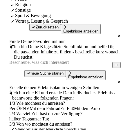
Religion
Sonstige
Sport & Bewegung
Vortrag, Lesung & Gespräch
Zurücksetzen
Ergebnisse anzeigen
Finde Deine Favoriten mit mir.
Ich bin Deine KI-gestützte Suchfunktion und helfe Dir,
die passenden Inhalte zu finden - beschreibe kurz wonach
Du suchst!
neue Suche starten
Ergebnisse anzeigen
Erstelle deinen Erlebnisplan in wenigen Schritten
Ich bin eine KI und erstelle Dein individuelles Erlebnis -
beantworte die folgenden Fragen:
1/3 Wie möchtest du anreisen?
Per ÖPNV
Mit dem Fahrrad
Zu Fuß
Mit dem Auto
2/3 Wieviel Zeit hast du zur Verfügung?
halber Tag
ganzer Tag
3/3 Von wo möchtest du anreisen?
Standort aus der Merkliste vorschlagen