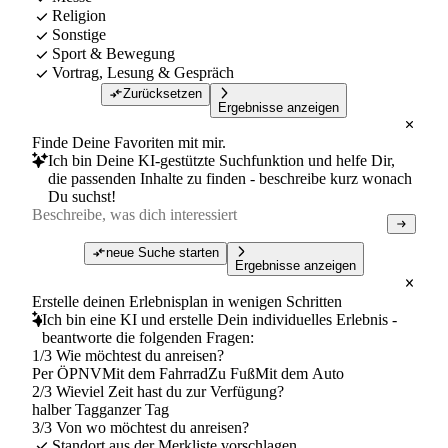
Religion
Sonstige
Sport & Bewegung
Vortrag, Lesung & Gespräch
Zurücksetzen
Ergebnisse anzeigen
Finde Deine Favoriten mit mir.
Ich bin Deine KI-gestützte Suchfunktion und helfe Dir,
die passenden Inhalte zu finden - beschreibe kurz wonach
Du suchst!
neue Suche starten
Ergebnisse anzeigen
Erstelle deinen Erlebnisplan in wenigen Schritten
Ich bin eine KI und erstelle Dein individuelles Erlebnis -
beantworte die folgenden Fragen:
1/3 Wie möchtest du anreisen?
Per ÖPNV
Mit dem Fahrrad
Zu Fuß
Mit dem Auto
2/3 Wieviel Zeit hast du zur Verfügung?
halber Tag
ganzer Tag
3/3 Von wo möchtest du anreisen?
Standort aus der Merkliste vorschlagen