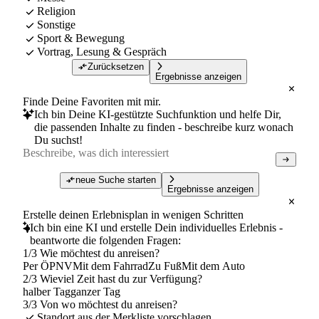
Religion
Sonstige
Sport & Bewegung
Vortrag, Lesung & Gespräch
Zurücksetzen
Ergebnisse anzeigen
Finde Deine Favoriten mit mir.
Ich bin Deine KI-gestützte Suchfunktion und helfe Dir,
die passenden Inhalte zu finden - beschreibe kurz wonach
Du suchst!
neue Suche starten
Ergebnisse anzeigen
Erstelle deinen Erlebnisplan in wenigen Schritten
Ich bin eine KI und erstelle Dein individuelles Erlebnis -
beantworte die folgenden Fragen:
1/3 Wie möchtest du anreisen?
Per ÖPNV
Mit dem Fahrrad
Zu Fuß
Mit dem Auto
2/3 Wieviel Zeit hast du zur Verfügung?
halber Tag
ganzer Tag
3/3 Von wo möchtest du anreisen?
Standort aus der Merkliste vorschlagen