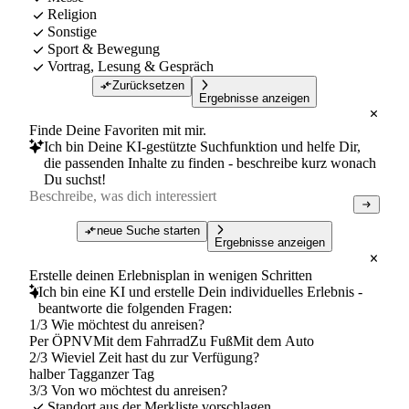
Religion
Sonstige
Sport & Bewegung
Vortrag, Lesung & Gespräch
Zurücksetzen
Ergebnisse anzeigen
Finde Deine Favoriten mit mir.
Ich bin Deine KI-gestützte Suchfunktion und helfe Dir,
die passenden Inhalte zu finden - beschreibe kurz wonach
Du suchst!
neue Suche starten
Ergebnisse anzeigen
Erstelle deinen Erlebnisplan in wenigen Schritten
Ich bin eine KI und erstelle Dein individuelles Erlebnis -
beantworte die folgenden Fragen:
1/3 Wie möchtest du anreisen?
Per ÖPNV
Mit dem Fahrrad
Zu Fuß
Mit dem Auto
2/3 Wieviel Zeit hast du zur Verfügung?
halber Tag
ganzer Tag
3/3 Von wo möchtest du anreisen?
Standort aus der Merkliste vorschlagen