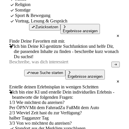
Religion
Sonstige
Sport & Bewegung
Vortrag, Lesung & Gespräch
Zurücksetzen
Ergebnisse anzeigen
Finde Deine Favoriten mit mir.
Ich bin Deine KI-gestützte Suchfunktion und helfe Dir,
die passenden Inhalte zu finden - beschreibe kurz wonach
Du suchst!
neue Suche starten
Ergebnisse anzeigen
Erstelle deinen Erlebnisplan in wenigen Schritten
Ich bin eine KI und erstelle Dein individuelles Erlebnis -
beantworte die folgenden Fragen:
1/3 Wie möchtest du anreisen?
Per ÖPNV
Mit dem Fahrrad
Zu Fuß
Mit dem Auto
2/3 Wieviel Zeit hast du zur Verfügung?
halber Tag
ganzer Tag
3/3 Von wo möchtest du anreisen?
Standort aus der Merkliste vorschlagen