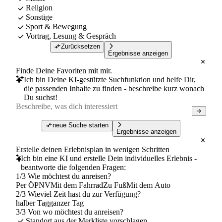
Religion
Sonstige
Sport & Bewegung
Vortrag, Lesung & Gespräch
Zurücksetzen
Ergebnisse anzeigen
Finde Deine Favoriten mit mir.
Ich bin Deine KI-gestützte Suchfunktion und helfe Dir,
die passenden Inhalte zu finden - beschreibe kurz wonach
Du suchst!
neue Suche starten
Ergebnisse anzeigen
Erstelle deinen Erlebnisplan in wenigen Schritten
Ich bin eine KI und erstelle Dein individuelles Erlebnis -
beantworte die folgenden Fragen:
1/3 Wie möchtest du anreisen?
Per ÖPNV
Mit dem Fahrrad
Zu Fuß
Mit dem Auto
2/3 Wieviel Zeit hast du zur Verfügung?
halber Tag
ganzer Tag
3/3 Von wo möchtest du anreisen?
Standort aus der Merkliste vorschlagen