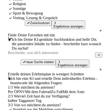
Religion
Sonstige
Sport & Bewegung
Vortrag, Lesung & Gespräch
Zurücksetzen
Ergebnisse anzeigen
Finde Deine Favoriten mit mir.
Ich bin Deine KI-gestützte Suchfunktion und helfe Dir,
die passenden Inhalte zu finden - beschreibe kurz wonach
Du suchst!
neue Suche starten
Ergebnisse anzeigen
Erstelle deinen Erlebnisplan in wenigen Schritten
Ich bin eine KI und erstelle Dein individuelles Erlebnis -
beantworte die folgenden Fragen:
1/3 Wie möchtest du anreisen?
Per ÖPNV
Mit dem Fahrrad
Zu Fuß
Mit dem Auto
2/3 Wieviel Zeit hast du zur Verfügung?
halber Tag
ganzer Tag
3/3 Von wo möchtest du anreisen?
Standort aus der Merkliste vorschlagen