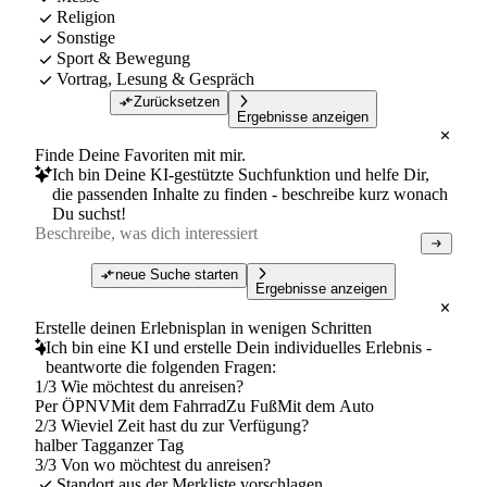
Religion
Sonstige
Sport & Bewegung
Vortrag, Lesung & Gespräch
Zurücksetzen
Ergebnisse anzeigen
Finde Deine Favoriten mit mir.
Ich bin Deine KI-gestützte Suchfunktion und helfe Dir,
die passenden Inhalte zu finden - beschreibe kurz wonach
Du suchst!
neue Suche starten
Ergebnisse anzeigen
Erstelle deinen Erlebnisplan in wenigen Schritten
Ich bin eine KI und erstelle Dein individuelles Erlebnis -
beantworte die folgenden Fragen:
1/3 Wie möchtest du anreisen?
Per ÖPNV
Mit dem Fahrrad
Zu Fuß
Mit dem Auto
2/3 Wieviel Zeit hast du zur Verfügung?
halber Tag
ganzer Tag
3/3 Von wo möchtest du anreisen?
Standort aus der Merkliste vorschlagen