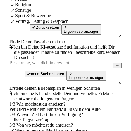
Religion
Sonstige
Sport & Bewegung
Vortrag, Lesung & Gespräch
Zurücksetzen
Ergebnisse anzeigen
Finde Deine Favoriten mit mir.
Ich bin Deine KI-gestützte Suchfunktion und helfe Dir,
die passenden Inhalte zu finden - beschreibe kurz wonach
Du suchst!
neue Suche starten
Ergebnisse anzeigen
Erstelle deinen Erlebnisplan in wenigen Schritten
Ich bin eine KI und erstelle Dein individuelles Erlebnis -
beantworte die folgenden Fragen:
1/3 Wie möchtest du anreisen?
Per ÖPNV
Mit dem Fahrrad
Zu Fuß
Mit dem Auto
2/3 Wieviel Zeit hast du zur Verfügung?
halber Tag
ganzer Tag
3/3 Von wo möchtest du anreisen?
Standort aus der Merkliste vorschlagen